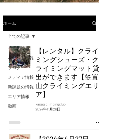
ホーム
全ての記事
全ての記事
【レンタル】クライ
イベント情報
ミングシューズ・ク
ライミングマット貸
ブログ
出ができます【笠置
メディア情報
山クライミングエリ
新課題の情報
ア】
エリア情報
kasagiclimbingclub
動画
2024年11月26日
【2024年4月27日