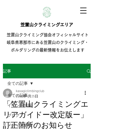
笠置山クライミングエリア
笠置山クライミング協会オフィシャルサイト
岐阜県恵那市にある笠置山のクライミング・
ボルダリングの最新情報をお伝えします
記事
全ての記事
kasagiclimbingclub
全ての記事
2016年4月25日
「笠置山クライミングエ
イベント情報
リアガイドー改定版ー」
ブログ
訂正箇所のお知らせ
メディア情報