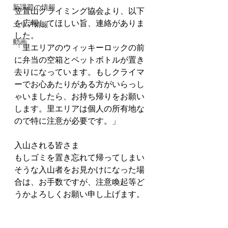
新課題の情報
笠置山クライミング協会より、以下
を広報してほしい旨、連絡がありま
エリア情報
した。
動画
「里エリアのウィッキーロックの前
に弁当の空箱とペットボトルが置き
去りになっています。もしクライマ
ーでお心あたりがある方がいらっし
ゃいましたら、お持ち帰りをお願い
します。里エリアは個人の所有地な
ので特に注意が必要です。」
入山される皆さま
もしゴミを置き忘れて帰ってしまい
そうな入山者をお見かけになった場
合は、お手数ですが、注意喚起等ど
うかよろしくお願い申し上げます。