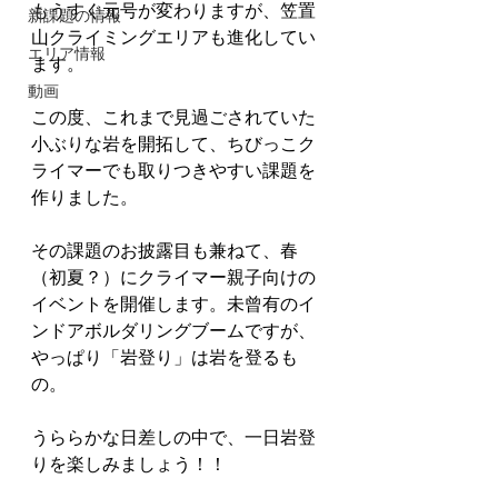
もうすぐ元号が変わりますが、笠置
新課題の情報
山クライミングエリアも進化してい
エリア情報
ます。
動画
この度、これまで見過ごされていた
小ぶりな岩を開拓して、ちびっこク
ライマーでも取りつきやすい課題を
作りました。
その課題のお披露目も兼ねて、春
（初夏？）にクライマー親子向けの
イベントを開催します。未曾有のイ
ンドアボルダリングブームですが、
やっぱり「岩登り」は岩を登るも
の。
うららかな日差しの中で、一日岩登
りを楽しみましょう！！