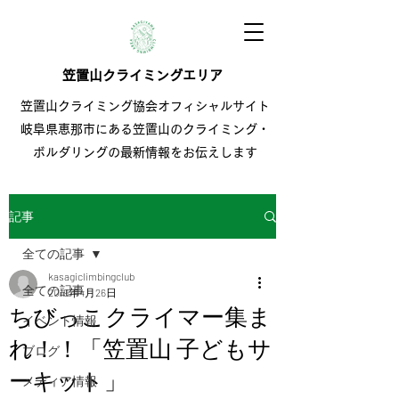
笠置山クライミングエリア
笠置山クライミング協会オフィシャルサイト
岐阜県恵那市にある笠置山のクライミング・
ボルダリングの最新情報をお伝えします
記事
全ての記事
kasagiclimbingclub
全ての記事
2019年4月26日
ちびっこクライマー集ま
イベント情報
れ！！「笠置山 子どもサ
ブログ
ーキット」
メディア情報