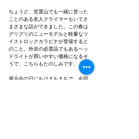
ちょうど、笠置山でも一緒に登った
ことのある友人クライマーもいてさ
まざまな話ができました。この春は
グリグリのニューモデルと軽量なツ
イストロックカラビナが登場すると
のこと。外岩の必需品でもあるヘッ
ドライトが買いやすい価格になるそ
うで、こちらもたのしみです。
展示会の日にちはまちまちで、今回
訪ねられなかったメーカーさんもあ
り残念でしたが、どこに行っても笠
置山の話をしてくださり、担当者の
方々もときどき訪れてくれているよ
う。そして皆さんがとても良い印象
を持ってくれていることが嬉しい一
日でした。さまざまな方面から期待
してくれている方も多く、今回の展