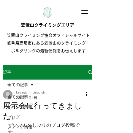
笠置山クライミングエリア
笠置山クライミング協会オフィシャルサイト
岐阜県恵那市にある笠置山のクライミング・
ボルダリングの最新情報をお伝えします
記事
全ての記事
kasagiclimbingclub
全ての記事
2017年2月4日
展示会に行ってきまし
イベント情報
た。
ブログ
ずいぶん久しぶりのブログ投稿で
メディア情報
す。