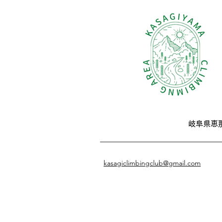
岐阜県恵
kasagiclimbingclub@gmail.com