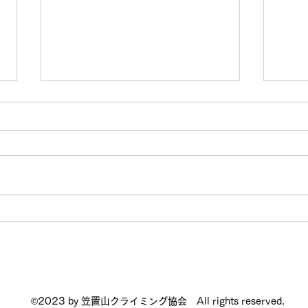
笠置
ホー
しま
20
ング
ュー
20
日ま
【忘れ物のお知らせ】里エリ
クラ
ア
皆様
った
ームペ
©2023 by 笠置山クライミング協会 All rights reserved.