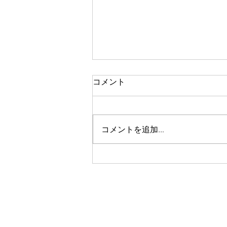
コメント
コメントを追加…
【レンタル】クライミングシ
ューズ・クライミングマット
貸出ができます【笠置山クラ
イミングエリア】