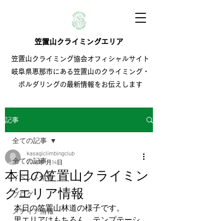
笠置山クライミングエリア
笠置山クライミング協会オフィシャルサイト
岐阜県恵那市にある笠置山のクライミング・
ボルダリングの最新情報をお伝えします
記事
全ての記事
kasagiclimbingclub
全ての記事
2018年1月14日
本日の笠置山クライミン
イベント情報
グエリア情報
ブログ
本日の笠置山林道の様子です。
メディア情報
里エリアはもちろん、テンプテーシ