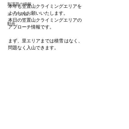
新課題の情報
本年も笠置山クライミングエリアを
よろしくお願いいたします。
エリア情報
本日の笠置山クライミングエリアの
動画
アプローチ情報です。
まず、里エリアまでは積雪 はなく、
問題なく入山できます。