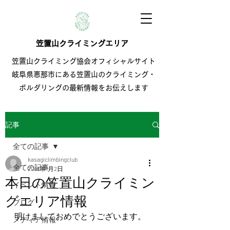
笠置山クライミングエリア
笠置山クライミング協会オフィシャルサイト
岐阜県恵那市にある笠置山のクライミング・
ボルダリングの最新情報をお伝えします
記事
全ての記事
kasagiclimbingclub
全ての記事
2018年1月2日
本日の笠置山クライミン
イベント情報
グエリア情報
ブログ
明けましておめでとうございます。
メディア情報