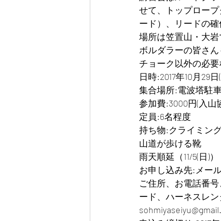
せて、トップロープ
ード）、リードの確
場所は笠置山・大岩
ボルダラーの皆さん
チョーク以外の必要
日時:2017年10月29日
集合場所:電波塔駐車
参加費:3000円(入
定員:6名程度
持ち物:クライミン
山道が歩ける靴
雨天順延（11/5(日)）
お申し込み先:メール
ご住所、お電話番号
ード、ハーネスレン
sohmiyaseiyu