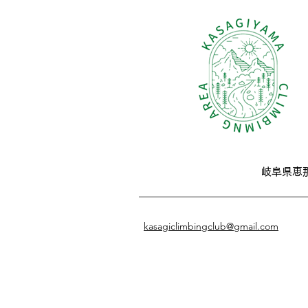
岐阜県恵
kasagiclimbingclub@gmail.com