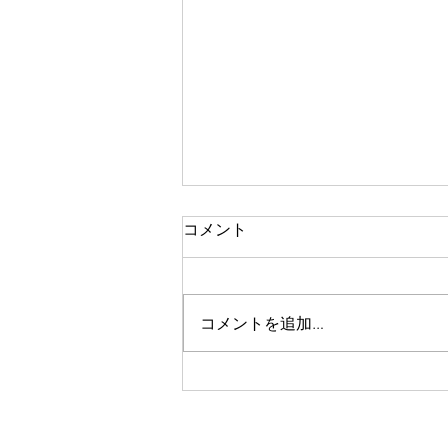
コメント
コメントを追加…
【2026年5月17日（日）】ク
ライマーも笠置町民も♪笠置
山clean up ＆笠置山の魅力を