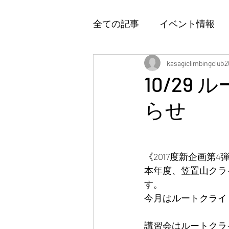
全ての記事
イベント情報
kasagiclimbingclub
2
10/2
らせ
《2017度新企画第4
本年度、笠置山クラ
す。
今月はルートクライミ
講習会はルートクラ