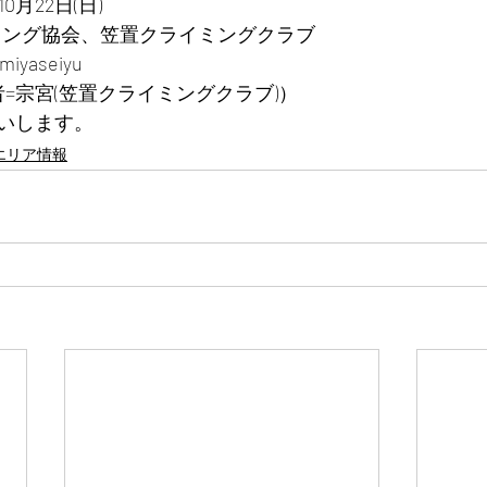
0月22日(日)
ミング協会、笠置クライミングクラブ
yaseiyu
（担当者=宗宮(笠置クライミングクラブ)）
いします。
エリア情報