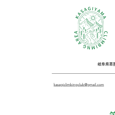
岐阜県恵
kasagiclimbingclub@gmail.com