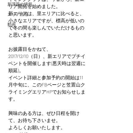
新課題の情報
リア開拓を始めました。
新エリアは、里エリアに比べると、
エリア情報
小さなエリアですが、標高が低いの
動画
で冬の間も楽しんでいただけるもの
と思います。
お披露目をかねて、
2017/12/10（日）、新エリアでプチイ
ベントを開催します(悪天時は翌週に
順延)。
イベント詳細と参加予約の開始は11
月中旬に、このFBページと笠置山ク
ライミングエリアHPでお知らせしま
す。
興味のある方は、ぜひ日程を開け
て、お待ち下さいませ。
よろしくお願いたします。