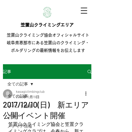
笠置山クライミングエリア
笠置山クライミング協会オフィシャルサイト
岐阜県恵那市にある笠置山のクライミング・
ボルダリングの最新情報をお伝えします
記事
全ての記事
kasagiclimbingclub
全ての記事
2017年10月19日
2017/12/10(日) 新エリア
イベント情報
公開イベント開催
ブログ
笠置山クライミング協会と笠置クラ
メディア情報
イミングクラブは、今春から、新エ